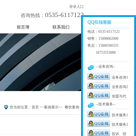
登录入口
0535-6117122
咨询热线：
留言簿
联系我们
电话：0535-6117122
销售：15098662000
售后：15006500335
18753553088
--业务咨询--
业务咨询1
业务咨询2
加盟与代
--技术服务--
理
您当前位置：
首页
>>
案例展示
>>
餐饮案例
技术服务1
技术服务2
投诉、招