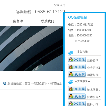
登录入口
0535-6117122
咨询热线：
留言簿
联系我们
电话：0535-6117122
销售：15098662000
售后：15006500335
18753553088
--业务咨询--
业务咨询1
业务咨询2
加盟与代
--技术服务--
理
您当前位置：
首页
>>
联系我们
>>
招贤纳士
技术服务1
技术服务2
投诉、招