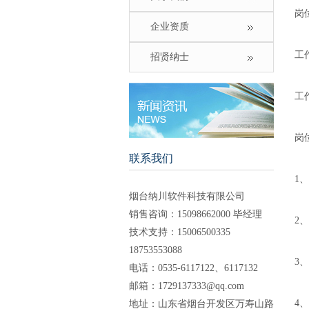
岗
企业资质
工
招贤纳士
工
岗
联系我们
1
烟台纳川软件科技有限公司
销售咨询：15098662000 毕经理
2
技术支持：15006500335
18753553088
3
电话：0535-6117122、6117132
邮箱：
1729137333@qq.com
4
地址：山东省烟台开发区万寿山路